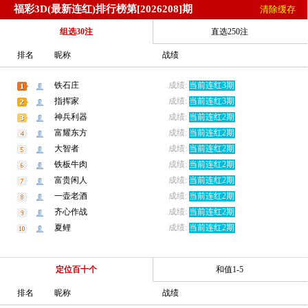
福彩3D(最新连红)排行榜第[2026208]期
清除缓存
组选30注
直选250注
排名
昵称
战绩
铁石庄
成绩:
当前连红3期
指挥家
成绩:
当前连红3期
神兵利器
成绩:
当前连红2期
富耀东方
成绩:
当前连红2期
大智者
成绩:
当前连红2期
铁板牛肉
成绩:
当前连红2期
富贵闲人
成绩:
当前连红2期
一壶老酒
成绩:
当前连红2期
齐心作战
成绩:
当前连红2期
夏鲤
成绩:
当前连红2期
定位百十个
和值1-5
排名
昵称
战绩