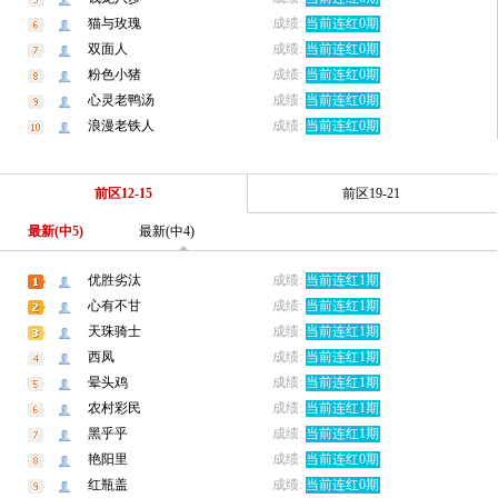
猫与玫瑰
成绩:
当前连红0期
双面人
成绩:
当前连红0期
粉色小猪
成绩:
当前连红0期
心灵老鸭汤
成绩:
当前连红0期
浪漫老铁人
成绩:
当前连红0期
前区12-15
前区19-21
最新(中5)
最新(中4)
优胜劣汰
成绩:
当前连红1期
心有不甘
成绩:
当前连红1期
天珠骑士
成绩:
当前连红1期
西凤
成绩:
当前连红1期
晕头鸡
成绩:
当前连红1期
农村彩民
成绩:
当前连红1期
黑乎乎
成绩:
当前连红1期
艳阳里
成绩:
当前连红0期
红瓶盖
成绩:
当前连红0期