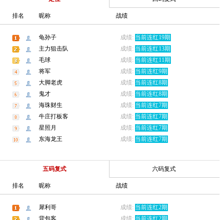
排名
昵称
战绩
龟孙子
成绩:
当前连红19期
主力狙击队
成绩:
当前连红13期
毛球
成绩:
当前连红11期
将军
成绩:
当前连红9期
大脚老虎
成绩:
当前连红8期
鬼才
成绩:
当前连红8期
海珠财生
成绩:
当前连红7期
牛庄打板客
成绩:
当前连红7期
星照月
成绩:
当前连红7期
东海龙王
成绩:
当前连红7期
五码复式
六码复式
排名
昵称
战绩
犀利哥
成绩:
当前连红2期
背包客
成绩:
当前连红2期