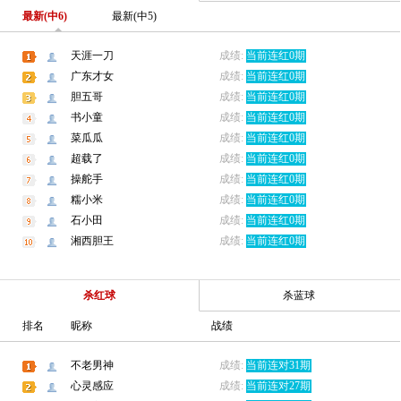
最新(中6)
最新(中5)
天涯一刀
成绩:
当前连红0期
广东才女
成绩:
当前连红0期
胆五哥
成绩:
当前连红0期
书小童
成绩:
当前连红0期
菜瓜瓜
成绩:
当前连红0期
超载了
成绩:
当前连红0期
操舵手
成绩:
当前连红0期
糯小米
成绩:
当前连红0期
石小田
成绩:
当前连红0期
湘西胆王
成绩:
当前连红0期
杀红球
杀蓝球
排名
昵称
战绩
不老男神
成绩:
当前连对31期
心灵感应
成绩:
当前连对27期