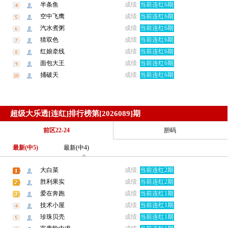
半条鱼
成绩:
当前连红6期
空中飞鹰
成绩:
当前连红6期
汽水煮粥
成绩:
当前连红6期
猜双色
成绩:
当前连红6期
红娘牵线
成绩:
当前连红6期
面包大王
成绩:
当前连红6期
捅破天
成绩:
当前连红6期
超级大乐透[连红]排行榜第[2026089]期
前区22-24
胆码
最新(中5)
最新(中4)
大白菜
成绩:
当前连红2期
胜利果实
成绩:
当前连红2期
爱在奔跑
成绩:
当前连红1期
技术小屋
成绩:
当前连红1期
珍珠贝壳
成绩:
当前连红1期