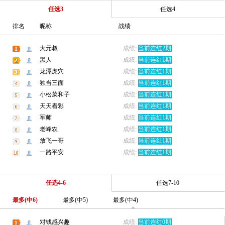
任选3
任选4
排名
昵称
战绩
大元叔
成绩:
当前连红2期
黑人
成绩:
当前连红1期
龙潭虎穴
成绩:
当前连红1期
独当三面
成绩:
当前连红1期
小松菜和子
成绩:
当前连红1期
天天看彩
成绩:
当前连红1期
军师
成绩:
当前连红1期
老峰农
成绩:
当前连红1期
放飞一哥
成绩:
当前连红1期
一路平安
成绩:
当前连红1期
任选4-6
任选7-10
最多(中6)
最多(中5)
最多(中4)
对钱感兴趣
成绩:
当前连红0期