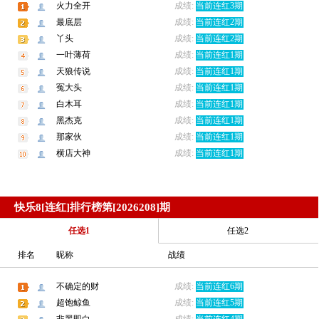
火力全开
成绩:
当前连红3期
最底层
成绩:
当前连红2期
丫头
成绩:
当前连红2期
一叶薄荷
成绩:
当前连红1期
天狼传说
成绩:
当前连红1期
冤大头
成绩:
当前连红1期
白木耳
成绩:
当前连红1期
黑杰克
成绩:
当前连红1期
那家伙
成绩:
当前连红1期
横店大神
成绩:
当前连红1期
快乐8[连红]排行榜第[2026208]期
任选1
任选2
排名
昵称
战绩
不确定的财
成绩:
当前连红6期
超饱鲸鱼
成绩:
当前连红5期