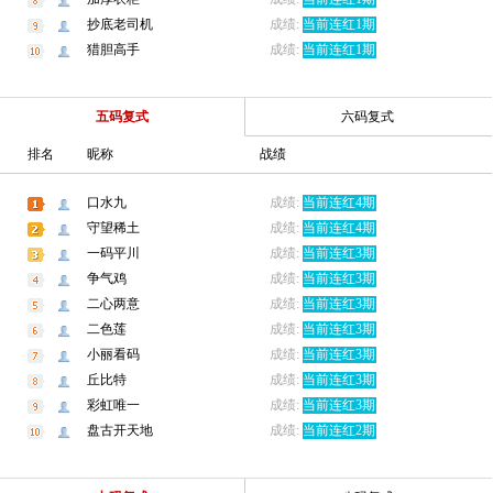
抄底老司机
成绩:
当前连红1期
猎胆高手
成绩:
当前连红1期
五码复式
六码复式
排名
昵称
战绩
口水九
成绩:
当前连红4期
守望稀土
成绩:
当前连红4期
一码平川
成绩:
当前连红3期
争气鸡
成绩:
当前连红3期
二心两意
成绩:
当前连红3期
二色莲
成绩:
当前连红3期
小丽看码
成绩:
当前连红3期
丘比特
成绩:
当前连红3期
彩虹唯一
成绩:
当前连红3期
盘古开天地
成绩:
当前连红2期