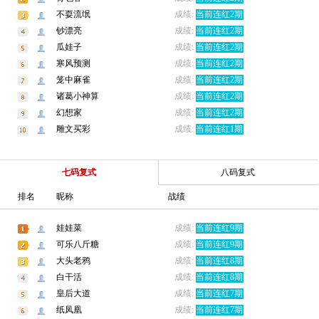
不耍流氓
成绩:
当前连红2期
钞漂亮
成绩:
当前连红2期
瓜娃子
成绩:
当前连红2期
寒风预测
成绩:
当前连红2期
笼中麻雀
成绩:
当前连红2期
诸葛小神算
成绩:
当前连红2期
幻想家
成绩:
当前连红2期
雕文买彩
成绩:
当前连红1期
七码复式
八码复式
排名
昵称
战绩
娃娃菜
成绩:
当前连红9期
可乐八斤糖
成绩:
当前连红9期
大头老鸦
成绩:
当前连红8期
白干活
成绩:
当前连红8期
皇后大道
成绩:
当前连红7期
纸凤凰
成绩:
当前连红7期