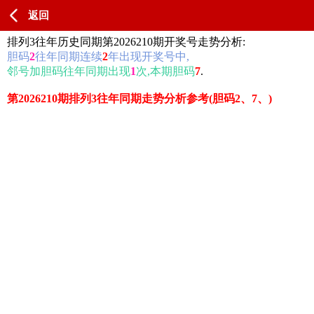
返回
排列3往年历史同期第2026210期开奖号走势分析:
胆码
2
往年同期连续
2
年出现开奖号中,
邻号加胆码往年同期出现
1
次,本期胆码
7
.
第2026210期排列3往年同期走势分析参考(胆码2、7、)