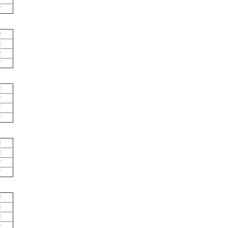
对
错
错
错
对
错
对
对
对
错
错
对
对
错
错
错
对