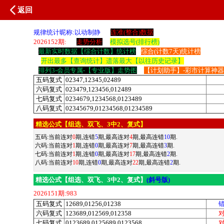
返回
规律统计昵称:以动制静
连准(整合)数据
2026152期:
走势分析
模拟选号(排行榜)
最新实时数据【综合计数】统计榜
综合(计数7天)统计榜
开出最多【查询统计】遗落最大【以往历史记录】
排列3-会员专属-【专业版】走势图
【计划助手】-彩市计算神
五码复式
02347,12345,02489
六码复式
023479,123456,012489
七码复式
0234679,1234568,0123489
八码复式
02345679,01234568,01234589
精选公式【组选、双飞、3中2、复式】
五码
:当前连对
0
期,连错
5
期,最高连对
4
期,最高连错
10
期
.
六码
:当前连对
1
期,连错
0
期,最高连对
7
期,最高连错
3
期
.
七码
:当前连对
1
期,连错
0
期,最高连对
17
期,最高连错
2
期
.
八码
:当前连对
10
期,连错
0
期,最高连对
22
期,最高连错
2
期
.
精选公式【组选、双飞、3中2、复式】
(斜号版)
2026151期:983
五码复式
12689,01256,01238
六码复式
123689,012569,012358
七码复式
0123689,0125689,0123568