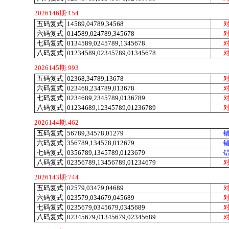
2026146期:154
五码复式
14589,04789,34568
六码复式
014589,024789,345678
七码复式
0134589,0245789,1345678
八码复式
01234589,02345789,01345678
2026145期:993
五码复式
02368,34789,13678
六码复式
023468,234789,013678
七码复式
0234689,2345789,0136789
八码复式
01234689,12345789,01236789
2026144期:462
五码复式
56789,34578,01279
六码复式
356789,134578,012679
七码复式
0356789,1345789,0123679
八码复式
02356789,13456789,01234679
2026143期:744
五码复式
02579,03479,04689
六码复式
023579,034679,045689
七码复式
0235679,0345679,0345689
八码复式
02345679,01345679,02345689