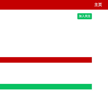
主页
加入关注