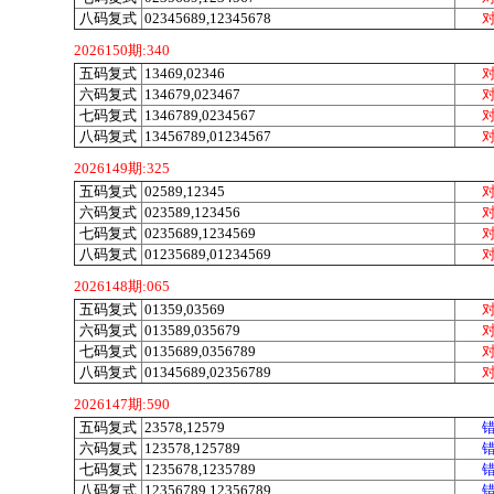
八码复式
02345689,12345678
2026150期:340
五码复式
13469,02346
六码复式
134679,023467
七码复式
1346789,0234567
八码复式
13456789,01234567
2026149期:325
五码复式
02589,12345
六码复式
023589,123456
七码复式
0235689,1234569
八码复式
01235689,01234569
2026148期:065
五码复式
01359,03569
六码复式
013589,035679
七码复式
0135689,0356789
八码复式
01345689,02356789
2026147期:590
五码复式
23578,12579
六码复式
123578,125789
七码复式
1235678,1235789
八码复式
12356789,12356789