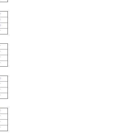
错
错
错
对
对
对
对
对
错
对
对
对
错
对
对
对