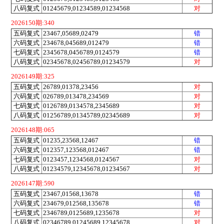
八码复式
01245679,01234589,01234568
对
2026150期:340
五码复式
23467,05689,02479
错
六码复式
234678,045689,012479
错
七码复式
2345678,0456789,0124579
错
八码复式
02345678,02456789,01234579
对
2026149期:325
五码复式
26789,01378,23456
对
六码复式
026789,013478,234569
对
七码复式
0126789,0134578,2345689
对
八码复式
01256789,01345789,02345689
对
2026148期:065
五码复式
01235,23568,12467
错
六码复式
012357,123568,012467
错
七码复式
0123457,1234568,0124567
对
八码复式
01234579,12345678,01234567
对
2026147期:590
五码复式
23467,01568,13678
错
六码复式
234679,012568,135678
错
七码复式
2346789,0125689,1235678
对
八码复式
02346789,01245689,12345678
对