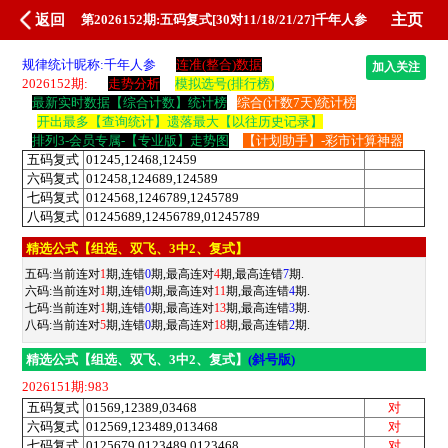
主页
返回
第2026152期:五码复式[30对11/18/21/27]千年人参
规律统计昵称:千年人参
连准(整合)数据
加入关注
2026152期:
走势分析
模拟选号(排行榜)
最新实时数据【综合计数】统计榜
综合(计数7天)统计榜
开出最多【查询统计】遗落最大【以往历史记录】
排列3-会员专属-【专业版】走势图
【计划助手】-彩市计算神器
五码复式
01245,12468,12459
六码复式
012458,124689,124589
七码复式
0124568,1246789,1245789
八码复式
01245689,12456789,01245789
精选公式【组选、双飞、3中2、复式】
五码
:当前连对
1
期,连错
0
期,最高连对
4
期,最高连错
7
期
.
六码
:当前连对
1
期,连错
0
期,最高连对
11
期,最高连错
4
期
.
七码
:当前连对
1
期,连错
0
期,最高连对
13
期,最高连错
3
期
.
八码
:当前连对
5
期,连错
0
期,最高连对
18
期,最高连错
2
期
.
精选公式【组选、双飞、3中2、复式】
(斜号版)
2026151期:983
五码复式
01569,12389,03468
对
六码复式
012569,123489,013468
对
七码复式
0125679,0123489,0123468
对