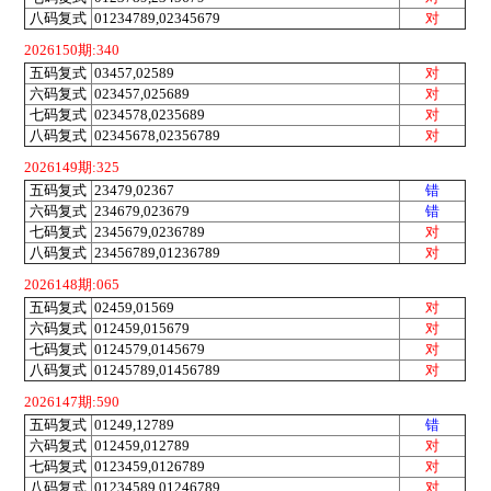
八码复式
01234789,02345679
对
2026150期:340
五码复式
03457,02589
对
六码复式
023457,025689
对
七码复式
0234578,0235689
对
八码复式
02345678,02356789
对
2026149期:325
五码复式
23479,02367
错
六码复式
234679,023679
错
七码复式
2345679,0236789
对
八码复式
23456789,01236789
对
2026148期:065
五码复式
02459,01569
对
六码复式
012459,015679
对
七码复式
0124579,0145679
对
八码复式
01245789,01456789
对
2026147期:590
五码复式
01249,12789
错
六码复式
012459,012789
对
七码复式
0123459,0126789
对
八码复式
01234589,01246789
对