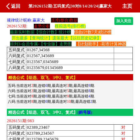
主页
返回
第2026152期:五码复式[30对8/14/20/24]赢家大
规律统计昵称:赢家大
连准(整合)数据
加入关注
2026152期:
走势分析
模拟选号(排行榜)
最新实时数据【综合计数】统计榜
综合(计数7天)统计榜
开出最多【查询统计】遗落最大【以往历史记录】
排列3-会员专属-【专业版】走势图
【计划助手】-彩市计算神器
五码复式
01267,34568
六码复式
012567,345689
七码复式
0123567,0345689
八码复式
01235679,01345689
精选公式【组选、双飞、3中2、复式】
五码
:当前连对
2
期,连错
0
期,最高连对
3
期,最高连错
9
期
.
六码
:当前连对
2
期,连错
0
期,最高连对
5
期,最高连错
8
期
.
七码
:当前连对
8
期,连错
0
期,最高连对
9
期,最高连错
4
期
.
八码
:当前连对
8
期,连错
0
期,最高连对
10
期,最高连错
2
期
.
精选公式【组选、双飞、3中2、复式】
(斜号版)
2026151期:983
五码复式
02389,23467
对
六码复式
023789,234567
对
七码复式
0123789,2345679
对