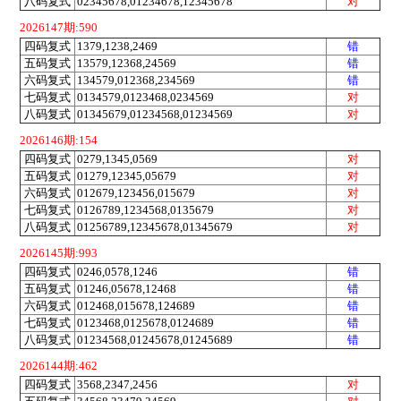
八码复式
02345678,01234678,12345678
对
2026147期:590
四码复式
1379,1238,2469
错
五码复式
13579,12368,24569
错
六码复式
134579,012368,234569
错
七码复式
0134579,0123468,0234569
对
八码复式
01345679,01234568,01234569
对
2026146期:154
四码复式
0279,1345,0569
对
五码复式
01279,12345,05679
对
六码复式
012679,123456,015679
对
七码复式
0126789,1234568,0135679
对
八码复式
01256789,12345678,01345679
对
2026145期:993
四码复式
0246,0578,1246
错
五码复式
01246,05678,12468
错
六码复式
012468,015678,124689
错
七码复式
0123468,0125678,0124689
错
八码复式
01234568,01245678,01245689
错
2026144期:462
四码复式
3568,2347,2456
对