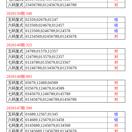
八码复式
23456789,01245678,01246789
对
2026150期:340
五码复式
02359,02678,01247
错
六码复式
023569,024678,012457
错
七码复式
0123569,0246789,0124578
错
八码复式
01234569,02456789,01245678
对
2026149期:325
五码复式
24789,01579,12357
对
六码复式
124789,013579,012357
对
七码复式
0124789,0135679,0123567
对
八码复式
01246789,01345679,01235679
对
2026148期:065
五码复式
05679,12469,04589
对
六码复式
035679,124679,014589
对
七码复式
0345679,1246789,0145789
对
八码复式
01345679,01246789,01456789
对
2026147期:590
五码复式
01689,12567,01345
错
六码复式
014689,125679,013458
错
七码复式
0145689,1245679,0134568
对
八码复式
01345689,12456789,01345678
对