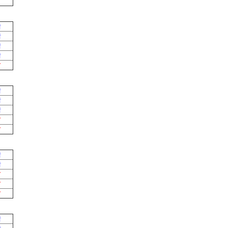
对
错
错
错
错
对
错
错
错
对
对
错
错
对
对
对
错