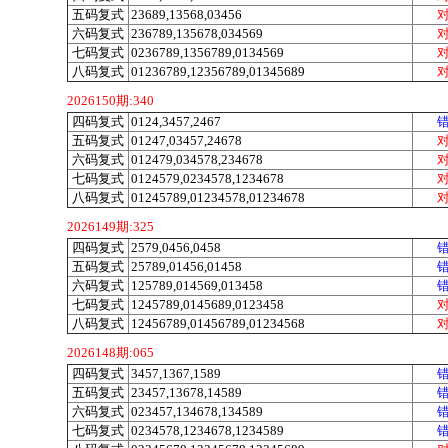
五码复式
23689,13568,03456
六码复式
236789,135678,034569
七码复式
0236789,1356789,0134569
八码复式
01236789,12356789,01345689
2026150期:340
四码复式
0124,3457,2467
五码复式
01247,03457,24678
六码复式
012479,034578,234678
七码复式
0124579,0234578,1234678
八码复式
01245789,01234578,01234678
2026149期:325
四码复式
2579,0456,0458
五码复式
25789,01456,01458
六码复式
125789,014569,013458
七码复式
1245789,0145689,0123458
八码复式
12456789,01456789,01234568
2026148期:065
四码复式
3457,1367,1589
五码复式
23457,13678,14589
六码复式
023457,134678,134589
七码复式
0234578,1234678,1234589