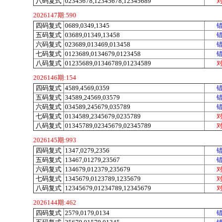
八码复式
02345678,12345678,12345689
2026147期:590
四码复式
0689,0349,1345
五码复式
03689,01349,13458
六码复式
023689,013469,013458
七码复式
0123689,0134679,0123458
八码复式
01235689,01346789,01234589
2026146期:154
四码复式
4589,4569,0359
五码复式
34589,24569,03579
六码复式
034589,245679,035789
七码复式
0134589,2345679,0235789
八码复式
01345789,02345679,02345789
2026145期:993
四码复式
1347,0279,2356
五码复式
13467,01279,23567
六码复式
134679,012379,235679
七码复式
1345679,0123789,1235679
八码复式
12345679,01234789,12345679
2026144期:462
四码复式
2579,0179,0134