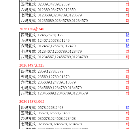
五码复式
02389,04789,02359
六码复式
012389,034789,012359
七码复式
0123689,0234789,0123579
八码复式
01235689,02345789,01234579
2026150期:340
四码复式
1246,2678,0129
五码复式
12467,25678,01249
六码复式
012467,125678,012479
七码复式
0123467,1256789,0123479
八码复式
01234567,12456789,01234789
2026149期:325
四码复式
2359,1278,0379
五码复式
23569,12789,01379
六码复式
235689,124789,013579
七码复式
2345689,1234789,0134579
八码复式
12345689,12346789,01234579
2026148期:065
四码复式
0578,0268,2468
五码复式
05678,02568,23468
六码复式
035678,024568,023468
七码复式
0235678,0245678,0234678