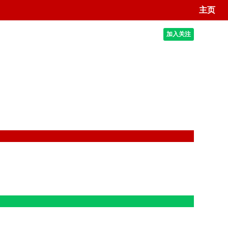
主页
加入关注