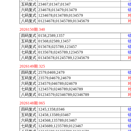
五码复式
23467,01347,01347
六码复式
234678,013479,013479
七码复式
1234678,0134789,0134579
八码复式
01234678,01345789,01345679
2026150期:340
四码复式
0158,2589,1357
五码复式
01568,02589,13457
六码复式
015678,025789,123457
七码复式
0135678,0245789,1234579
八码复式
01345678,01245789,12345679
2026149期:325
四码复式
2579,0469,2479
五码复式
23579,04679,24679
六码复式
234579,046789,024679
七码复式
1234579,0246789,0246789
八码复式
01234579,02346789,02346789
2026148期:065
四码复式
1245,1358,0346
五码复式
12458,13589,03467
六码复式
124568,135789,013467
七码复式
1245689,1235789,0123467