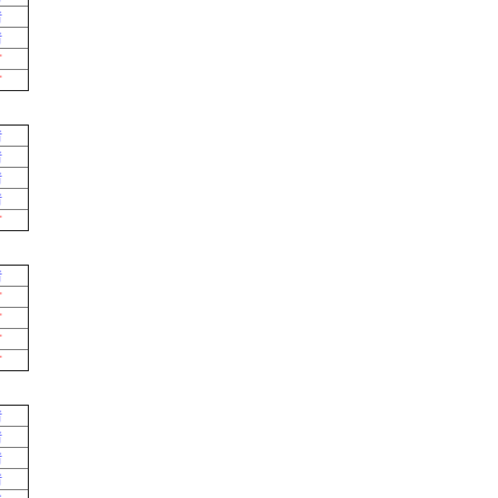
错
错
对
对
错
错
错
错
对
错
对
对
对
对
错
错
错
错