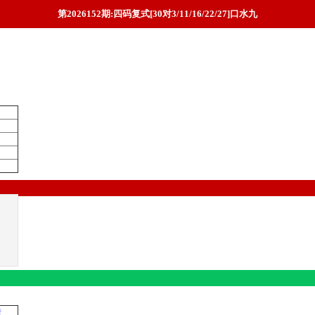
第2026152期:四码复式[30对3/11/16/22/27]口水九
器
错