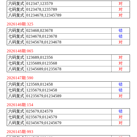
六码复式
012347,123579
对
七码复式
0123478,1235789
对
八码复式
01234678,12345789
对
2026149期:325
六码复式
023468,023678
错
七码复式
0234678,0123678
错
八码复式
02345678,01234678
对
2026148期:065
六码复式
123689,012356
对
七码复式
1235689,0123568
对
八码复式
12345689,01235678
对
2026147期:590
六码复式
123569,012458
错
七码复式
1235679,0123458
错
八码复式
01235679,01234589
对
2026146期:154
六码复式
025679,024579
错
七码复式
0235679,0124579
对
八码复式
02345679,01245679
对
2026145期:993