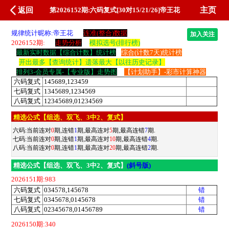
主页
返回
第2026152期:六码复式[30对15/21/26]帝王花
规律统计昵称:帝王花
连准(整合)数据
加入关注
2026152期:
走势分析
模拟选号(排行榜)
最新实时数据【综合计数】统计榜
综合(计数7天)统计榜
开出最多【查询统计】遗落最大【以往历史记录】
排列3-会员专属-【专业版】走势图
【计划助手】-彩市计算神器
六码复式
145689,123459
七码复式
1345689,1234569
八码复式
12345689,01234569
精选公式【组选、双飞、3中2、复式】
六码
:当前连对
0
期,连错
1
期,最高连对
5
期,最高连错
7
期
.
七码
:当前连对
0
期,连错
1
期,最高连对
10
期,最高连错
4
期
.
八码
:当前连对
0
期,连错
1
期,最高连对
20
期,最高连错
2
期
.
精选公式【组选、双飞、3中2、复式】
(斜号版)
2026151期:983
六码复式
034578,145678
错
七码复式
0345678,0145678
错
八码复式
02345678,01456789
错
2026150期:340