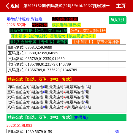
主页
返回
第2026152期:四码复式[30对5/9/16/20/27]彩虹唯一
规律统计昵称:彩虹唯一
连准(整合)数据
加入关注
2026152期:
走势分析
模拟选号(排行榜)
最新实时数据【综合计数】统计榜
综合(计数7天)统计榜
开出最多【查询统计】遗落最大【以往历史记录】
排列3-会员专属-【专业版】走势图
【计划助手】-彩市计算神器
四码复式
0358,0259,0689
五码复式
03589,02359,04689
六码复式
035789,012359,014689
七码复式
0135789,0123579,0146789
八码复式
01356789,01235679,01346789
精选公式【组选、双飞、3中2、复式】
四码
:当前连对
0
期,连错
6
期,最高连对
2
期,最高连错
13
期
.
五码
:当前连对
0
期,连错
6
期,最高连对
4
期,最高连错
7
期
.
六码
:当前连对
0
期,连错
1
期,最高连对
4
期,最高连错
7
期
.
七码
:当前连对
0
期,连错
1
期,最高连对
7
期,最高连错
5
期
.
八码
:当前连对
3
期,连错
0
期,最高连对
28
期,最高连错
1
期
.
精选公式【组选、双飞、3中2、复式】
(斜号版)
2026151期:983
四码复式
1239,5679,0159
错