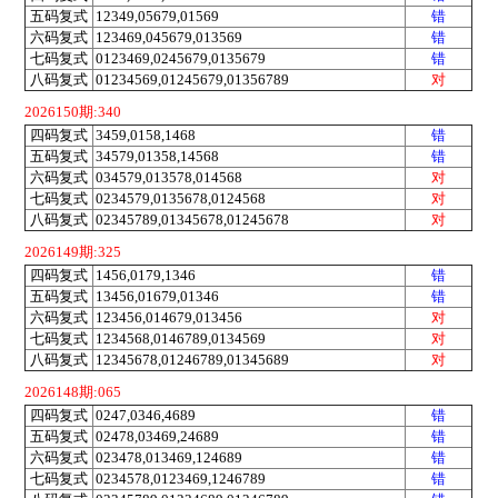
五码复式
12349,05679,01569
错
六码复式
123469,045679,013569
错
七码复式
0123469,0245679,0135679
错
八码复式
01234569,01245679,01356789
对
2026150期:340
四码复式
3459,0158,1468
错
五码复式
34579,01358,14568
错
六码复式
034579,013578,014568
对
七码复式
0234579,0135678,0124568
对
八码复式
02345789,01345678,01245678
对
2026149期:325
四码复式
1456,0179,1346
错
五码复式
13456,01679,01346
错
六码复式
123456,014679,013456
对
七码复式
1234568,0146789,0134569
对
八码复式
12345678,01246789,01345689
对
2026148期:065
四码复式
0247,0346,4689
错
五码复式
02478,03469,24689
错
六码复式
023478,013469,124689
错
七码复式
0234578,0123469,1246789
错