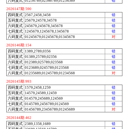
八码复式
01234789,02346789,01234589
错
2026147期:590
四码复式
2567,2458,3458
错
五码复式
25679,24578,34578
错
六码复式
245679,245678,345678
错
七码复式
1245679,1245678,1345678
错
八码复式
01245679,01245678,01345678
对
2026146期:154
四码复式
1389,2789,0356
错
五码复式
01389,25789,02356
错
六码复式
012389,025789,023568
错
七码复式
0123689,0245789,0123568
错
八码复式
01235689,01245789,01234568
对
2026145期:993
四码复式
1579,2458,1259
错
五码复式
14579,24589,12459
错
六码复式
014579,245689,124569
错
七码复式
0145789,2456789,0124569
错
八码复式
01456789,23456789,01245689
对
2026144期:462
四码复式
2389,1358,1689
错