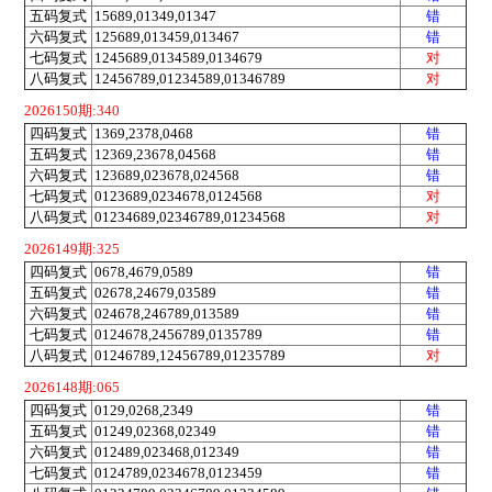
五码复式
15689,01349,01347
错
六码复式
125689,013459,013467
错
七码复式
1245689,0134589,0134679
对
八码复式
12456789,01234589,01346789
对
2026150期:340
四码复式
1369,2378,0468
错
五码复式
12369,23678,04568
错
六码复式
123689,023678,024568
错
七码复式
0123689,0234678,0124568
对
八码复式
01234689,02346789,01234568
对
2026149期:325
四码复式
0678,4679,0589
错
五码复式
02678,24679,03589
错
六码复式
024678,246789,013589
错
七码复式
0124678,2456789,0135789
错
八码复式
01246789,12456789,01235789
对
2026148期:065
四码复式
0129,0268,2349
错
五码复式
01249,02368,02349
错
六码复式
012489,023468,012349
错
七码复式
0124789,0234678,0123459
错