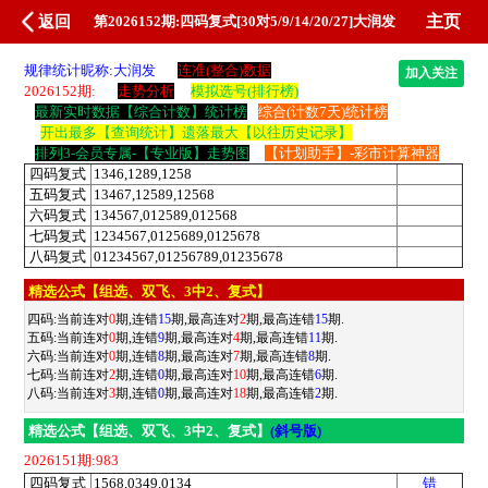
主页
返回
第2026152期:四码复式[30对5/9/14/20/27]大润发
规律统计昵称:大润发
连准(整合)数据
加入关注
2026152期:
走势分析
模拟选号(排行榜)
最新实时数据【综合计数】统计榜
综合(计数7天)统计榜
开出最多【查询统计】遗落最大【以往历史记录】
排列3-会员专属-【专业版】走势图
【计划助手】-彩市计算神器
四码复式
1346,1289,1258
五码复式
13467,12589,12568
六码复式
134567,012589,012568
七码复式
1234567,0125689,0125678
八码复式
01234567,01256789,01235678
精选公式【组选、双飞、3中2、复式】
四码
:当前连对
0
期,连错
15
期,最高连对
2
期,最高连错
15
期
.
五码
:当前连对
0
期,连错
9
期,最高连对
4
期,最高连错
11
期
.
六码
:当前连对
0
期,连错
8
期,最高连对
7
期,最高连错
8
期
.
七码
:当前连对
2
期,连错
0
期,最高连对
10
期,最高连错
6
期
.
八码
:当前连对
3
期,连错
0
期,最高连对
18
期,最高连错
2
期
.
精选公式【组选、双飞、3中2、复式】
(斜号版)
2026151期:983
四码复式
1568,0349,0134
错