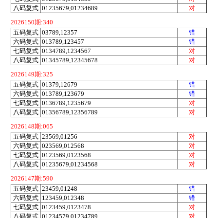
八码复式
01235679,01234689
对
2026150期:340
五码复式
03789,12357
错
六码复式
013789,123457
错
七码复式
0134789,1234567
对
八码复式
01345789,12345678
对
2026149期:325
五码复式
01379,12679
错
六码复式
013789,123679
错
七码复式
0136789,1235679
对
八码复式
01356789,12356789
对
2026148期:065
五码复式
23569,01256
对
六码复式
023569,012568
对
七码复式
0123569,0123568
对
八码复式
01235679,01234568
对
2026147期:590
五码复式
23459,01248
错
六码复式
123459,012348
错
七码复式
0123459,0123478
对
八码复式
01234579,01234789
对