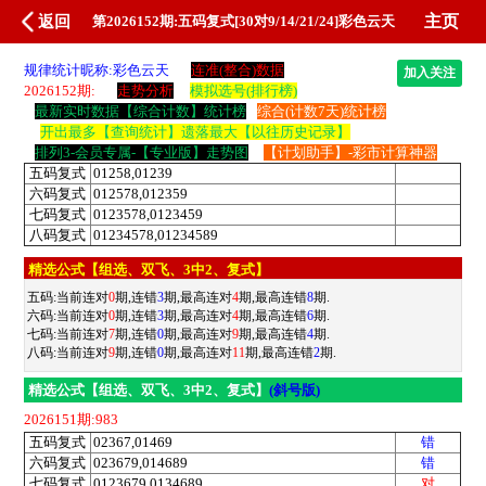
主页
返回
第2026152期:五码复式[30对9/14/21/24]彩色云天
规律统计昵称:彩色云天
连准(整合)数据
加入关注
2026152期:
走势分析
模拟选号(排行榜)
最新实时数据【综合计数】统计榜
综合(计数7天)统计榜
开出最多【查询统计】遗落最大【以往历史记录】
排列3-会员专属-【专业版】走势图
【计划助手】-彩市计算神器
五码复式
01258,01239
六码复式
012578,012359
七码复式
0123578,0123459
八码复式
01234578,01234589
精选公式【组选、双飞、3中2、复式】
五码
:当前连对
0
期,连错
3
期,最高连对
4
期,最高连错
8
期
.
六码
:当前连对
0
期,连错
3
期,最高连对
4
期,最高连错
6
期
.
七码
:当前连对
7
期,连错
0
期,最高连对
9
期,最高连错
4
期
.
八码
:当前连对
9
期,连错
0
期,最高连对
11
期,最高连错
2
期
.
精选公式【组选、双飞、3中2、复式】
(斜号版)
2026151期:983
五码复式
02367,01469
错
六码复式
023679,014689
错
七码复式
0123679,0134689
对