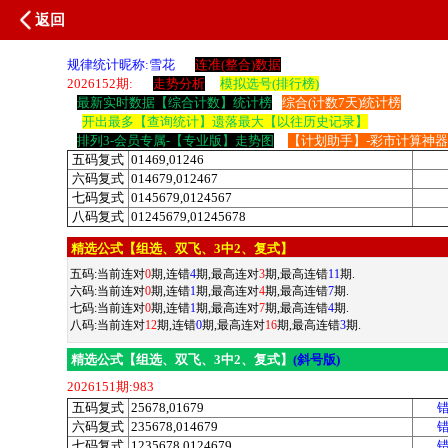
返回
规律统计昵称:雪花
连准(整合)数据
2026152期:
走势分析
模拟选号(排行榜)
最新实时数据【综合计数】统计榜
综合(计数7天)统计榜
开出最多【查询统计】遗落最大【以往历史记录】
排列3-会员专属-【专业版】走势图
【计划助手】-彩市计算神
五码复式
01469,01246
六码复式
014679,012467
七码复式
0145679,0124567
八码复式
01245679,01245678
精选公式【组选、双飞、3中2、复式】
五码
:当前连对
0
期,连错
4
期,最高连对
3
期,最高连错
11
期
.
六码
:当前连对
0
期,连错
1
期,最高连对
4
期,最高连错
7
期
.
七码
:当前连对
0
期,连错
1
期,最高连对
7
期,最高连错
4
期
.
八码
:当前连对
12
期,连错
0
期,最高连对
16
期,最高连错
3
期
.
精选公式【组选、双飞、3中2、复式】
(斜号版)
2026151期:983
五码复式
25678,01679
六码复式
235678,014679
七码复式
1235678,0124679