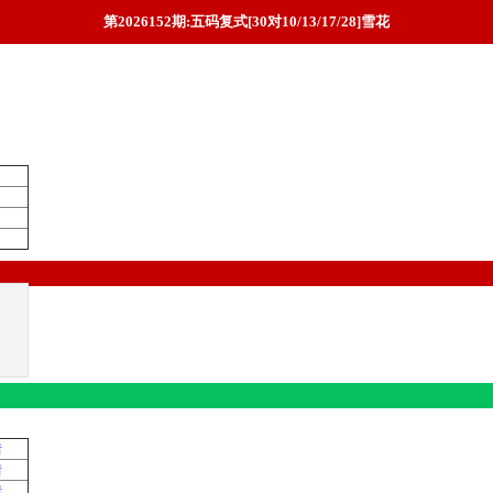
第2026152期:五码复式[30对10/13/17/28]雪花
器
错
错
错