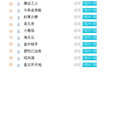
搬运工人
成绩:
5期对5期
斗鱼金老板
成绩:
5期对5期
好事少磨
成绩:
5期对5期
袁九哥
成绩:
5期对5期
小番茄
成绩:
5期对5期
海天云
成绩:
5期对5期
盘中猎手
成绩:
5期对5期
爱吃江边鱼
成绩:
5期对5期
绍兴酒
成绩:
5期对5期
盘古开天地
成绩:
5期对5期