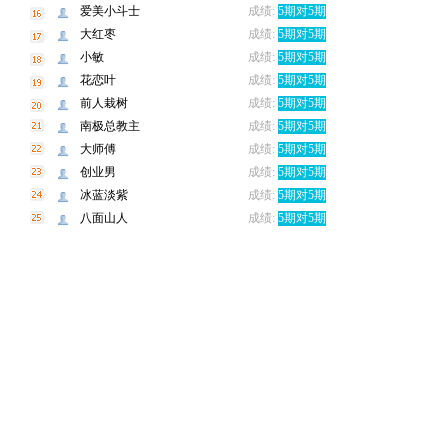
爱美小斗士
成绩:
5期对5期
大红枣
成绩:
5期对5期
小敏
成绩:
5期对5期
花恋叶
成绩:
5期对5期
前人栽树
成绩:
5期对5期
南极总教主
成绩:
5期对5期
大师傅
成绩:
5期对5期
创业男
成绩:
5期对5期
冰蓝淡紫
成绩:
5期对5期
八面山人
成绩:
5期对5期