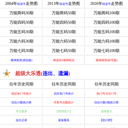
2004年
走势图
2013年
走势图
2026年
走势图
组选号
组选号
组选号
万能两码30期
万能两码50期
万能两码100期
万能四码30期
万能四码50期
万能四码100期
万能五码30期
万能五码50期
万能五码100期
万能六码30期
万能六码50期
万能六码100期
万能七码30期
万能七码50期
万能七码100期
规律推算(原始版)
精选排3规律组合
规律推算(斜号版)
超级大乐透(
连出、遗漏
)
往年历史同期
往年历史同期
往年历史同期
前区热门号统计
后区热门号统计
热门号与冷门号
综合计数统计榜
开奖号次数统计
综合计数3期统计榜
开出最多
【查询统计】
遗落最大
连出记录
遗落最高
【统计榜】