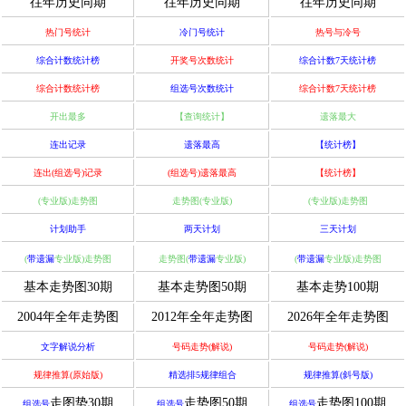
往年历史同期
往年历史同期
往年历史同期
热门号统计
冷门号统计
热号与冷号
综合计数统计榜
开奖号次数统计
综合计数7天统计榜
综合计数统计榜
组选号次数统计
综合计数7天统计榜
开出最多
【查询统计】
遗落最大
连出记录
遗落最高
【统计榜】
连出(组选号)记录
(组选号)遗落最高
【统计榜】
(专业版)走势图
走势图(专业版)
(专业版)走势图
计划助手
两天计划
三天计划
(
带遗漏
专业版)走势图
走势图(
带遗漏
专业版)
(
带遗漏
专业版)走势图
基本走势图30期
基本走势图50期
基本走势100期
2004年全年走势图
2012年全年走势图
2026年全年走势图
文字解说分析
号码走势(解说)
号码走势(解说)
规律推算(原始版)
精选排5规律组合
规律推算(斜号版)
走图势30期
走势图50期
走势图100期
组选号
组选号
组选号