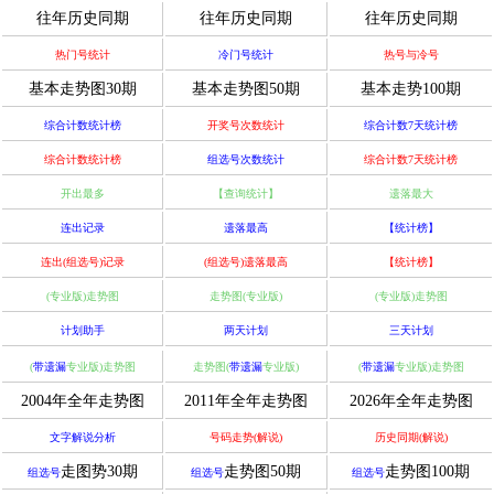
往年历史同期
往年历史同期
往年历史同期
热门号统计
冷门号统计
热号与冷号
基本走势图30期
基本走势图50期
基本走势100期
综合计数统计榜
开奖号次数统计
综合计数7天统计榜
综合计数统计榜
组选号次数统计
综合计数7天统计榜
开出最多
【查询统计】
遗落最大
连出记录
遗落最高
【统计榜】
连出(组选号)记录
(组选号)遗落最高
【统计榜】
(专业版)走势图
走势图(专业版)
(专业版)走势图
计划助手
两天计划
三天计划
(
带遗漏
专业版)走势图
走势图(
带遗漏
专业版)
(
带遗漏
专业版)走势图
2004年全年走势图
2011年全年走势图
2026年全年走势图
文字解说分析
号码走势(解说)
历史同期(解说)
走图势30期
走势图50期
走势图100期
组选号
组选号
组选号