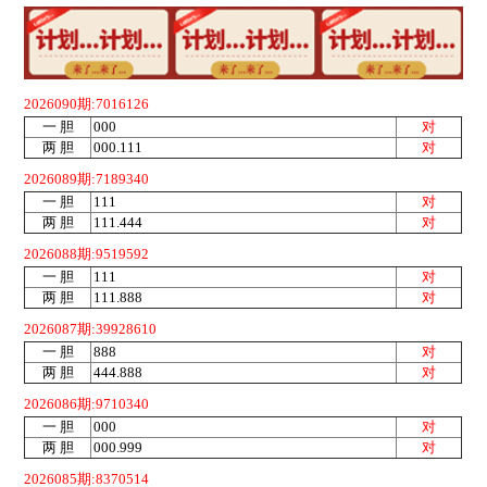
2026090期:7016126
一 胆
000
对
两 胆
000.111
对
2026089期:7189340
一 胆
111
对
两 胆
111.444
对
2026088期:9519592
一 胆
111
对
两 胆
111.888
对
2026087期:39928610
一 胆
888
对
两 胆
444.888
对
2026086期:9710340
一 胆
000
对
两 胆
000.999
对
2026085期:8370514