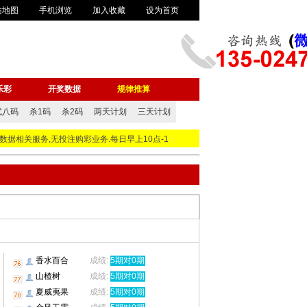
站地图
手机浏览
加入收藏
设为首页
乐彩
开奖数据
规律推算
式八码
杀1码
杀2码
两天计划
三天计划
关服务,无投注购彩业务.每日早上10点-12点更新排行榜数据,规律推算每日22点30分更新
香水百合
成绩:
5期对0期
山楂树
成绩:
5期对0期
夏威夷果
成绩:
5期对0期