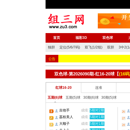
首页
福彩3D
双色球
独胆
计划助手
定位(5/6/7码)
走势图
双飞(1/2组)
双胆
帮助信息
3中2(1
公告
双色球-第2026090期-红16-20球【
(16码
红球16-20
连准
五期(6)球
五期(5)球
30期(6)球
30期(5)球
吉他手
成绩:
5期对2期
荔枝美人
成绩:
5期对1期
大顺子
成绩:
5期对1期